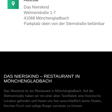
Das Nierskind
Wehnerstraße 1-7
41068 Mönchengladbach
Parkplatz oben von der Sternstraße befahrbar
DAS NIERSKIND – RESTAURANT IN
MÖNCHENGLADBACH
Das Nierskind ist ein Restaurant in Mönchengladbach. Auf der
Wehnerstraße haben wir mit einer alten Textilfabrik eine historische
Location gefunden und freuen uns hier ausschließlich beste Steaks,
frischen Fisch und saftige Burger servieren zu können